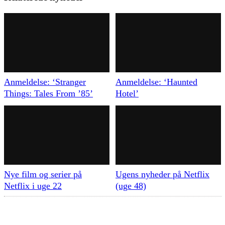
Anmeldelse: ‘Stranger
Anmeldelse: ‘Haunted
Things: Tales From ’85’
Hotel’
Nye film og serier på
Ugens nyheder på Netflix
Netflix i uge 22
(uge 48)