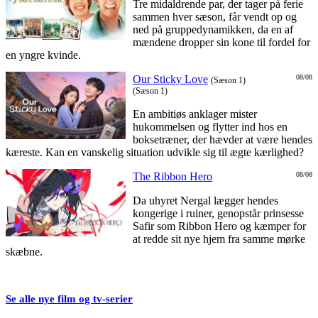
Tre midaldrende par, der tager på ferie
sammen hver sæson, får vendt op og
ned på gruppedynamikken, da en af
mændene dropper sin kone til fordel for
en yngre kvinde.
Our Sticky Love
08/08
(Sæson 1)
(Sæson 1)
En ambitiøs anklager mister
hukommelsen og flytter ind hos en
boksetræner, der hævder at være hendes
kæreste. Kan en vanskelig situation udvikle sig til ægte kærlighed?
The Ribbon Hero
08/08
Da uhyret Nergal lægger hendes
kongerige i ruiner, genopstår prinsesse
Safir som Ribbon Hero og kæmper for
at redde sit nye hjem fra samme mørke
skæbne.
Se alle nye film og tv-serier