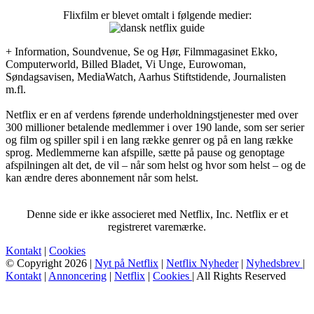
Flixfilm er blevet omtalt i følgende medier:
+ Information, Soundvenue, Se og Hør, Filmmagasinet Ekko,
Computerworld, Billed Bladet, Vi Unge, Eurowoman,
Søndagsavisen, MediaWatch, Aarhus Stiftstidende, Journalisten
m.fl.
Netflix er en af verdens førende underholdningstjenester med over
300 millioner betalende medlemmer i over 190 lande, som ser serier
og film og spiller spil i en lang række genrer og på en lang række
sprog. Medlemmerne kan afspille, sætte på pause og genoptage
afspilningen alt det, de vil – når som helst og hvor som helst – og de
kan ændre deres abonnement når som helst.
Denne side er ikke associeret med Netflix, Inc. Netflix er et
registreret varemærke.
Kontakt
|
Cookies
© Copyright 2026 |
Nyt på Netflix
|
Netflix Nyheder
|
Nyhedsbrev
|
Kontakt
|
Annoncering
|
Netflix
|
Cookies
| All Rights Reserved