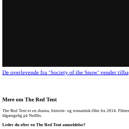
De overlevende fra ‘Society of the Snow’ vender tilbag
Mere om
The Red Tent
The Red Tent er en drama, historie- og romantisk-film fra 2014. Filmen
tilgængelig på Netflix.
Leder du efter en The Red Tent anmeldelse?