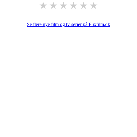
★
★
★
★
★
★
Se flere nye film og tv-serier på Flixfilm.dk