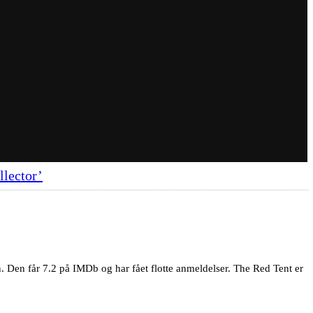
lector’
n. Den får 7.2 på IMDb og har fået flotte anmeldelser. The Red Tent er