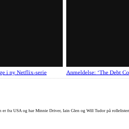
e i ny Netflix-serie
Anmeldelse: ‘The Debt Col
 er fra USA og har Minnie Driver, Iain Glen og Will Tudor på rolleliste