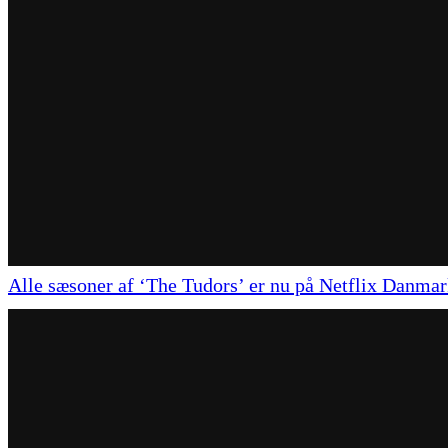
Alle sæsoner af ‘The Tudors’ er nu på Netflix Danma