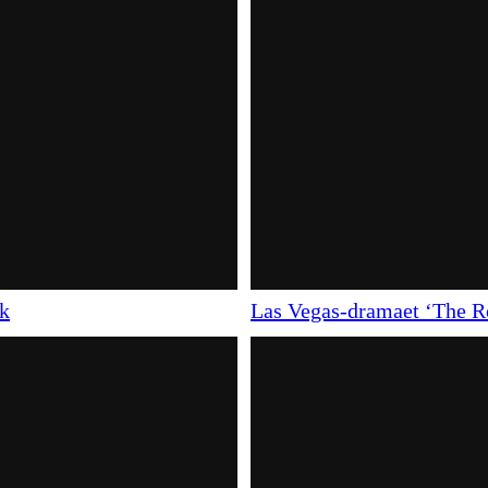
rk
Las Vegas-dramaet ‘The Ro