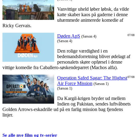
Vanvittige uheld løber løbsk, da vilde
katte skaber kaos på gaderne i denne
uhæmmede animerede komedie af
Ricky Gervais.
Døden ApS
07/08
(Sæson 4)
(Sæson 4)
Den rolige værdighed i en
bedemandsforretning bliver ødelagt af
personalets skøre opførsel i denne
vittige komedie fra Caballero-søskendeparret (Machos alfa).
Operation Safed Sagar: The Highest
07/08
Air Force Mission
(Sæson 1)
(Sæson 1)
Da Kargil-krigen bryder ud mellem
Indien og Pakistan, sendes luftvåbnets
Golden Arrows-eskadrille ud på en farlig mission bag fjendens
linjer.
Se alle nye film og tv-serier