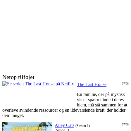
Netop tilføjet
The Last House
07/08
En familie, der på mystisk
vis er spærret inde i deres
hjem, må stå sammen for at
overleve svindende ressourcer og en ildevarslende kraft, der holder
dem fanget.
Alley Cats
07/08
(Sæson 1)
(Sæson 1)