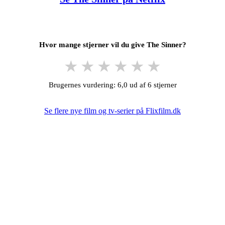
Hvor mange stjerner vil du give The Sinner?
★
★
★
★
★
★
Brugernes vurdering: 6,0 ud af 6 stjerner
Se flere nye film og tv-serier på Flixfilm.dk