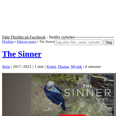
Følg Flixfilm på Facebook
- Netflix nyheder
Flixfilm
»
Film og serier
»
The Sinner
Søg
The Sinner
Serie
| 2017–2021 | 1 min |
Krimi
,
Drama
,
Mystik
| 4 sæsoner