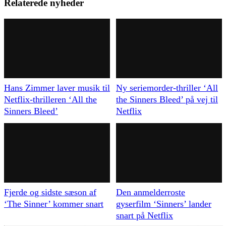
Relaterede nyheder
Hans Zimmer laver musik til
Ny seriemorder-thriller ‘All
Netflix-thrilleren ‘All the
the Sinners Bleed’ på vej til
Sinners Bleed’
Netflix
Fjerde og sidste sæson af
Den anmelderroste
‘The Sinner’ kommer snart
gyserfilm ‘Sinners’ lander
snart på Netflix