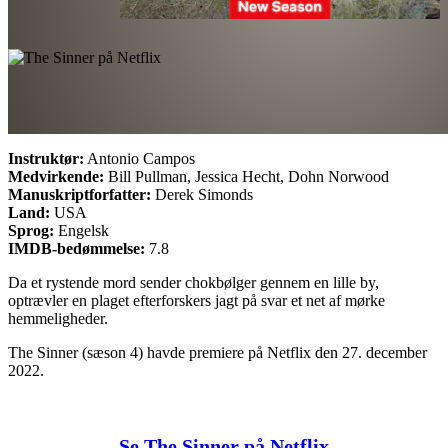
Instruktør:
Antonio Campos
Medvirkende:
Bill Pullman, Jessica Hecht, Dohn Norwood
Manuskriptforfatter:
Derek Simonds
Land:
USA
Sprog:
Engelsk
IMDB-bedømmelse:
7.8
Da et rystende mord sender chokbølger gennem en lille by,
optrævler en plaget efterforskers jagt på svar et net af mørke
hemmeligheder.
The Sinner (sæson 4) havde premiere på Netflix den 27. december
2022.
Se The Sinner på Netflix