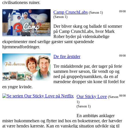
civilisationens ruiner.
Camp CrunchLabs
09/08
(Sæson 1)
(Sæson 1)
Der bliver skæg og ballade til sommer
på Camp CrunchLabs, hvor Mark
Rober byder på videnskabelige
eksperimenter med særlige gæster samt spændende
hjemmeudfordringer.
De fire årstider
09/08
Tre midaldrende par, der tager på ferie
sammen hver sæson, får vendt op og
ned på gruppedynamikken, da en af
mændene dropper sin kone til fordel for
en yngre kvinde.
Our Sticky Love
08/08
(Sæson
1)
(Sæson 1)
En ambitiøs anklager
mister hukommelsen og flytter ind hos en boksetræner, der hævder
at være hendes kæreste. Kan en vanskelig situation udvikle sig til