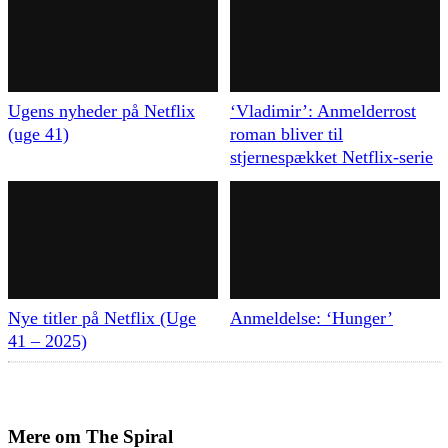
Ugens nyheder på Netflix
‘Vladimir’: Anmelderrost
(uge 41)
roman bliver til
stjernespækket Netflix-serie
Nye titler på Netflix (Uge
Anmeldelse: ‘Hunger’
41 – 2025)
Mere om
The Spiral