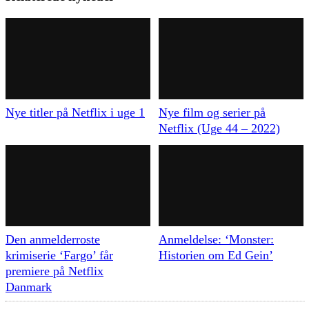
Nye titler på Netflix i uge 1
Nye film og serier på
Netflix (Uge 44 – 2022)
Den anmelderroste
Anmeldelse: ‘Monster:
krimiserie ‘Fargo’ får
Historien om Ed Gein’
premiere på Netflix
Danmark