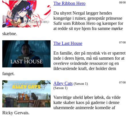
The Ribbon Hero
08/08
Da uhyret Nergal lægger hendes
kongerige i ruiner, genopstår prinsesse
Safir som Ribbon Hero og kæmper for
at redde sit nye hjem fra samme mørke
skæbne.
The Last House
07/08
En familie, der på mystisk vis er spærret
inde i deres hjem, må stå sammen for at
overleve svindende ressourcer og en
ildevarslende kraft, der holder dem
fanget.
Alley Cats
07/08
(Sæson 1)
(Sæson 1)
Vanvittige uheld løber løbsk, da vilde
katte skaber kaos på gaderne i denne
uhæmmede animerede komedie af
Ricky Gervais.