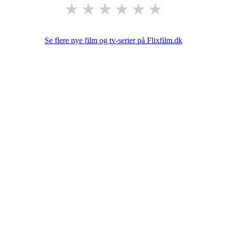
★
★
★
★
★
★
Se flere nye film og tv-serier på Flixfilm.dk