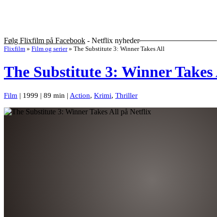
Følg Flixfilm på Facebook
- Netflix nyheder
Flixfilm
»
Film og serier
»
The Substitute 3: Winner Takes All
The Substitute 3: Winner Takes 
Film
| 1999 | 89 min |
Action
,
Krimi
,
Thriller