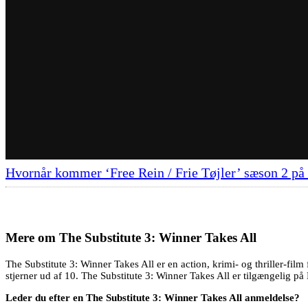
Hvornår kommer ‘Free Rein / Frie Tøjler’ sæson 2 på 
Mere om
The Substitute 3: Winner Takes All
The Substitute 3: Winner Takes All er en action, krimi- og thriller-fi
stjerner ud af 10. The Substitute 3: Winner Takes All er tilgængelig på 
Leder du efter en The Substitute 3: Winner Takes All anmeldelse?