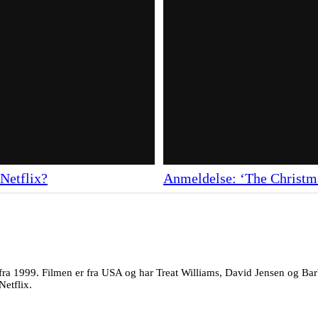
Netflix?
Anmeldelse: ‘The Christm
lm fra 1999. Filmen er fra USA og har Treat Williams, David Jensen og B
Netflix.