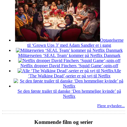
Optagelserne
til ‘Grown Ups 3’ med Adam Sandler er i gang
Militærserien ‘SEAL Team’ kommer på Netflix Danmark
Netflix dropper David Finchers ‘Squid Game’-spin-off
Alle
‘The Walking Dead’-serier er på vej til Netflix
Se den første trailer til danske ‘Den hemmelige kvinde’ på
Netflix
Flere nyheder...
Kommende film og serier