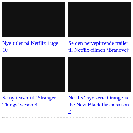
Nye titler på Netflix i uge
Se den nervepirrende trailer
10
til Netflix-filmen ‘Brandvej’
Se ny teaser til ‘Stranger
Netflix’ nye serie Orange is
Things’ sæson 4
the New Black får en sæson
2