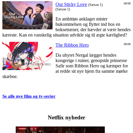
Our Sticky Love
08/08
(Sæson 1)
(Sæson 1)
En ambitiøs anklager mister
hukommelsen og flytter ind hos en
boksetræner, der hævder at være hendes
kæreste. Kan en vanskelig situation udvikle sig til ægte kærlighed?
The Ribbon Hero
08/08
Da uhyret Nergal lægger hendes
kongerige i ruiner, genopstår prinsesse
Safir som Ribbon Hero og kæmper for
at redde sit nye hjem fra samme mørke
skæbne.
Se alle nye film og tv-serier
Netflix nyheder