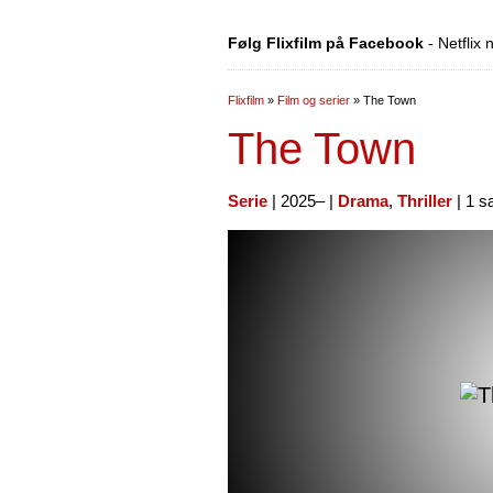
Følg Flixfilm på Facebook
- Netflix
Flixfilm
»
Film og serier
»
The Town
The Town
Serie
| 2025– |
Drama
,
Thriller
| 1 