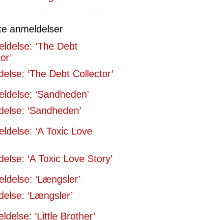
te anmeldelser
else: ‘The Debt Collector’
else: ‘Sandheden’
else: ‘A Toxic Love Story’
else: ‘Længsler’
delse: ‘Little Brother’