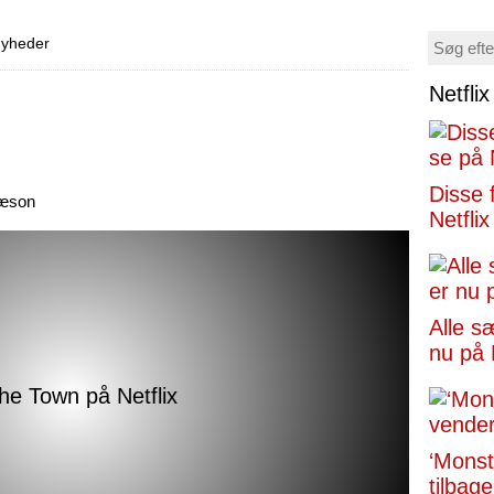
 nyheder
Netfli
Disse 
sæson
Netflix
Alle s
nu på 
‘Monst
tilbage