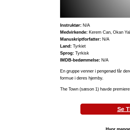
Instruktør:
N/A
Medvirkende:
Kerem Can, Okan Yala
Manuskriptforfatter:
N/A
Land:
Tyrkiet
Sprog:
Tyrkisk
IMDB-bedømmelse:
N/A
En gruppe venner i pengenød får deres
formue i deres hjemby.
The Town (sæson 1) havde premiere 
Se T
Hvor mange 