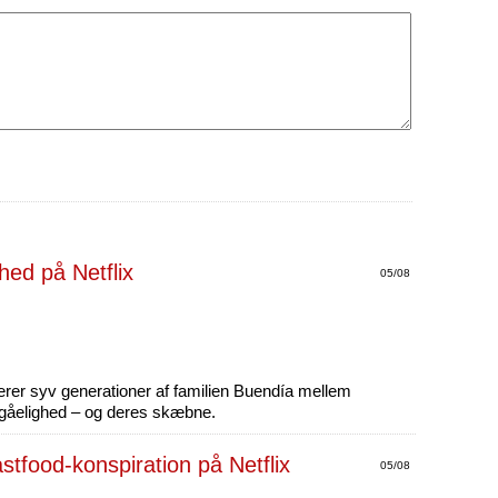
05/08
erer syv generationer af familien Buendía mellem
dgåelighed – og deres skæbne.
05/08