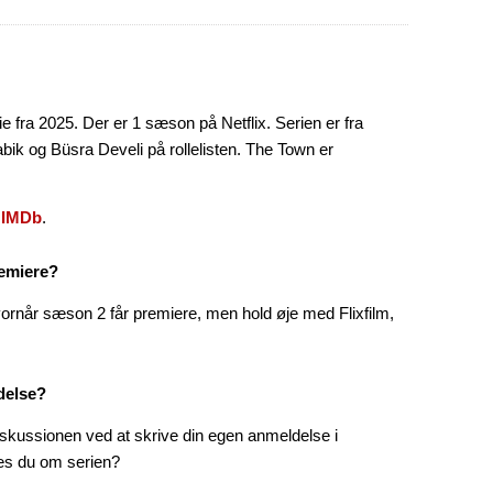
ie fra 2025. Der er 1 sæson på Netflix. Serien er fra
ik og Büsra Develi på rollelisten. The Town er
å
IMDb
.
emiere?
vornår sæson 2 får premiere, men hold øje med Flixfilm,
delse?
skussionen ved at skrive din egen anmeldelse i
es du om serien?