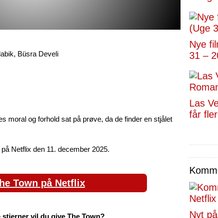
Nye fi
bik, Büsra Develi
31 – 2
Las V
får fl
 moral og forhold sat på prøve, da de finder en stjålet
på Netflix den 11. december 2025.
Kommen
he Town på Netflix
Nyt på
stjerner vil du give The Town?