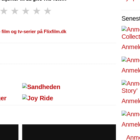
★
★
★
★
★
Senes
 film og tv-serier på Flixfilm.dk
Anmeld
Anmeld
Anmeld
Anmeld
Anmel