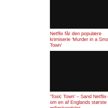
Netflix får den populære
krimiserie ‘Murder in a Sma
Town’
‘Toxic Town’ – Sand Netflix-
om en af Englands største
miljøskandaler