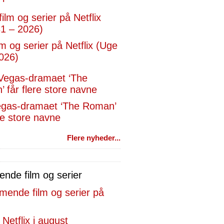
lm og serier på Netflix (Uge
026)
egas-dramaet ‘The Roman’
ere store navne
Flere nyheder...
de film og serier
 Netflix i august