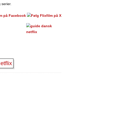
 serier.
tflix