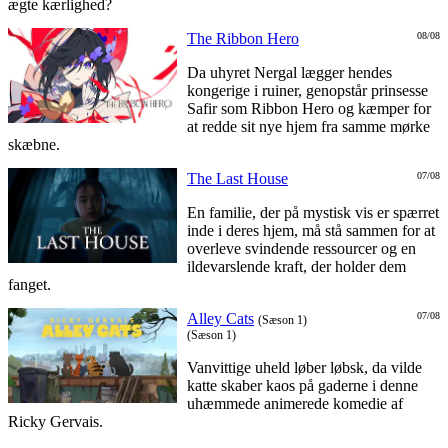
ægte kærlighed?
The Ribbon Hero
08/08
Da uhyret Nergal lægger hendes
kongerige i ruiner, genopstår prinsesse
Safir som Ribbon Hero og kæmper for
at redde sit nye hjem fra samme mørke
skæbne.
The Last House
07/08
En familie, der på mystisk vis er spærret
inde i deres hjem, må stå sammen for at
overleve svindende ressourcer og en
ildevarslende kraft, der holder dem
fanget.
Alley Cats
07/08
(Sæson 1)
(Sæson 1)
Vanvittige uheld løber løbsk, da vilde
katte skaber kaos på gaderne i denne
uhæmmede animerede komedie af
Ricky Gervais.