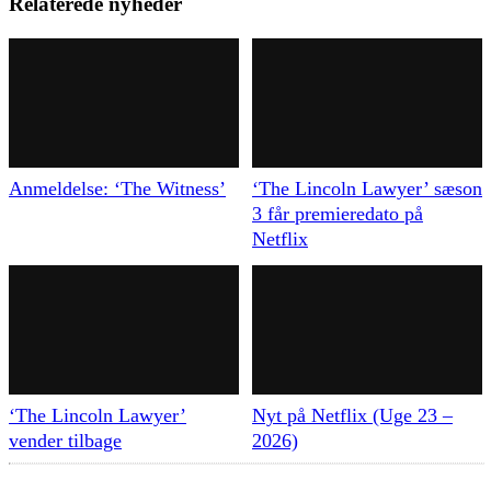
Relaterede nyheder
Anmeldelse: ‘The Witness’
‘The Lincoln Lawyer’ sæson
3 får premieredato på
Netflix
‘The Lincoln Lawyer’
Nyt på Netflix (Uge 23 –
vender tilbage
2026)