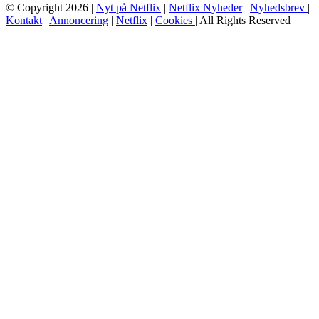
© Copyright 2026 |
Nyt på Netflix
|
Netflix Nyheder
|
Nyhedsbrev
|
Kontakt
|
Annoncering
|
Netflix
|
Cookies
| All Rights Reserved