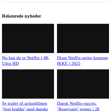
Relaterede nyheder
Nu kan du se Netflix i 4K
Disse Netflix-serier kommer
Ultra HD
IKKE i 2025
Se trailer til actionfilmen
Dansk Netflix-succes:
‘Sort krabbe’ med danske
‘Reservatet’ topper i 28