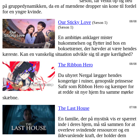
sæson, får vendt op og ned
på gruppedynamikken, da en af mændene dropper sin kone til fordel
for en yngre kvinde.
Our Sticky Love
08/08
(Sæson 1)
(Sæson 1)
En ambitiøs anklager mister
hukommelsen og flytter ind hos en
boksetræner, der hævder at være hendes
kæreste. Kan en vanskelig situation udvikle sig til ægte kærlighed?
The Ribbon Hero
08/08
Da uhyret Nergal lægger hendes
kongerige i ruiner, genopstår prinsesse
Safir som Ribbon Hero og kæmper for
at redde sit nye hjem fra samme mørke
skæbne.
The Last House
07/08
En familie, der på mystisk vis er spærret
inde i deres hjem, må stå sammen for at
overleve svindende ressourcer og en
ildevarslende kraft, der holder dem