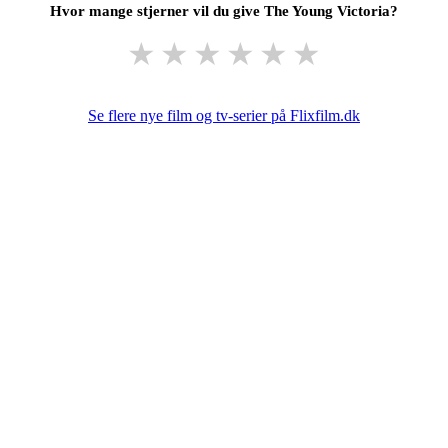
Hvor mange stjerner vil du give The Young Victoria?
★
★
★
★
★
★
Se flere nye film og tv-serier på Flixfilm.dk