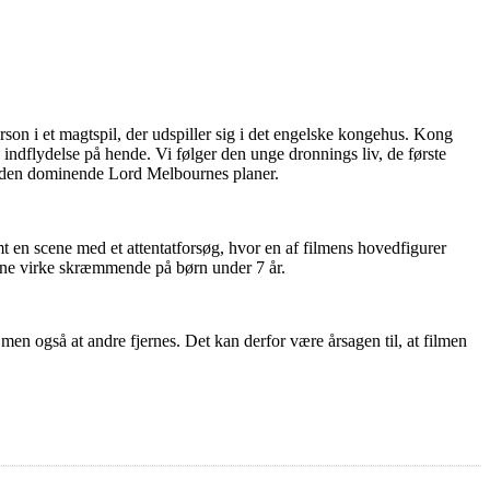
on i et magtspil, der udspiller sig i det engelske kongehus. Kong
indflydelse på hende. Vi følger den unge dronnings liv, de første
af den dominende Lord Melbournes planer.
t en scene med et attentatforsøg, hvor en af filmens hovedfigurer
unne virke skræmmende på børn under 7 år.
 men også at andre fjernes. Det kan derfor være årsagen til, at filmen