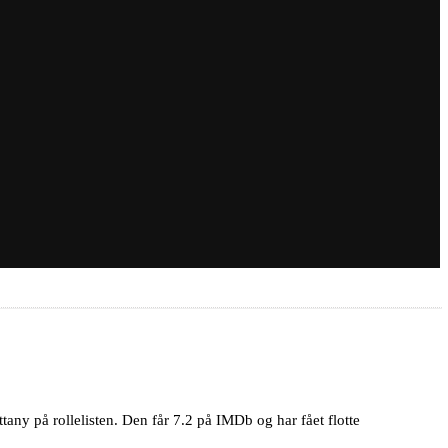
tany på rollelisten. Den får 7.2 på IMDb og har fået flotte