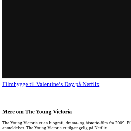
Filmhygge til Valentine’s Day på Netflix
Mere om
The Young Victoria
The Young Victoria er en biografi, drama- og historie-film fra 2009. Fi
anmeldelser. The Young Victoria er tilgængelig på Netflix.