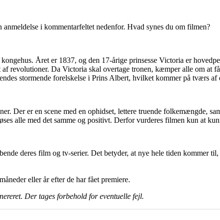
en anmeldelse i kommentarfeltet nedenfor. Hvad synes du om filmen?
ngehus. Året er 1837, og den 17-årige prinsesse Victoria er hovedpers
af revolutioner. Da Victoria skal overtage tronen, kæmper alle om at få 
hendes stormende forelskelse i Prins Albert, hvilket kommer på tværs 
cener. Der er en scene med en ophidset, lettere truende folkemængde, sam
rløses alle med det samme og positivt. Derfor vurderes filmen kun at k
ende deres film og tv-serier. Det betyder, at nye hele tiden kommer til,
e måneder eller år efter de har fået premiere.
ereret. Der tages forbehold for eventuelle fejl.