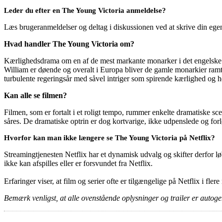
Leder du efter en The Young Victoria anmeldelse?
Læs brugeranmeldelser og deltag i diskussionen ved at skrive din eg
Hvad handler The Young Victoria om?
Kærlighedsdrama om en af de mest markante monarker i det engelske ko
William er døende og overalt i Europa bliver de gamle monarkier ramt 
turbulente regeringsår med såvel intriger som spirende kærlighed og 
Kan alle se filmen?
Filmen, som er fortalt i et roligt tempo, rummer enkelte dramatiske s
såres. De dramatiske optrin er dog kortvarige, ikke udpenslede og fo
Hvorfor kan man ikke længere se The Young Victoria på Netflix?
Streamingtjenesten Netflix har et dynamisk udvalg og skifter derfor løb
ikke kan afspilles eller er forsvundet fra Netflix.
Erfaringer viser, at film og serier ofte er tilgængelige på Netflix i fler
Bemærk venligst, at alle ovenstående oplysninger og trailer er autogen