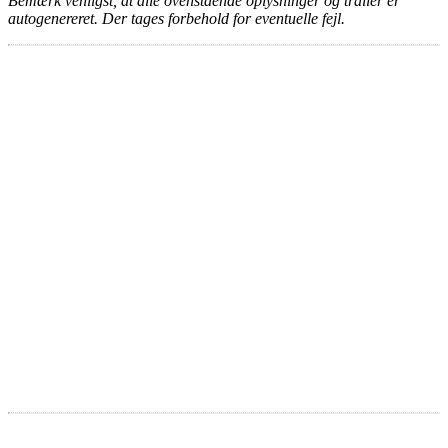
Bemærk venligst, at alle ovenstående oplysninger og trailer er
autogenereret. Der tages forbehold for eventuelle fejl.