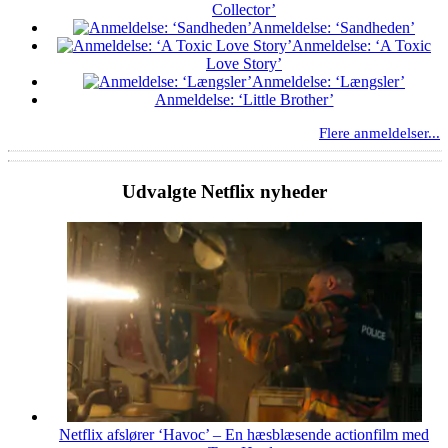
Collector’
Anmeldelse: ‘Sandheden’
Anmeldelse: ‘A Toxic
Love Story’
Anmeldelse: ‘Længsler’
Anmeldelse: ‘Little Brother’
Flere anmeldelser...
Udvalgte Netflix nyheder
Netflix afslører ‘Havoc’ – En hæsblæsende actionfilm med