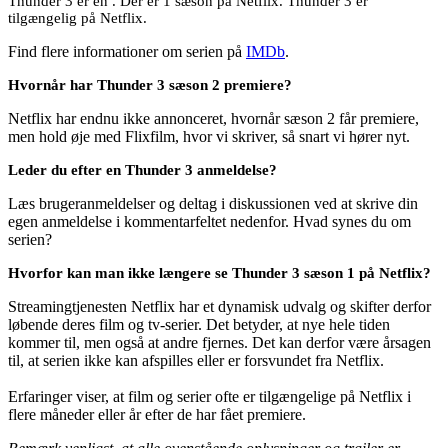
Thunder 3 er en . Der er 1 sæson på Netflix. Thunder 3 er
tilgængelig på Netflix.
Find flere informationer om serien på
IMDb
.
Hvornår har Thunder 3 sæson 2 premiere?
Netflix har endnu ikke annonceret, hvornår sæson 2 får premiere,
men hold øje med Flixfilm, hvor vi skriver, så snart vi hører nyt.
Leder du efter en Thunder 3 anmeldelse?
Læs brugeranmeldelser og deltag i diskussionen ved at skrive din
egen anmeldelse i kommentarfeltet nedenfor. Hvad synes du om
serien?
Hvorfor kan man ikke længere se Thunder 3 sæson 1 på Netflix?
Streamingtjenesten Netflix har et dynamisk udvalg og skifter derfor
løbende deres film og tv-serier. Det betyder, at nye hele tiden
kommer til, men også at andre fjernes. Det kan derfor være årsagen
til, at serien ikke kan afspilles eller er forsvundet fra Netflix.
Erfaringer viser, at film og serier ofte er tilgængelige på Netflix i
flere måneder eller år efter de har fået premiere.