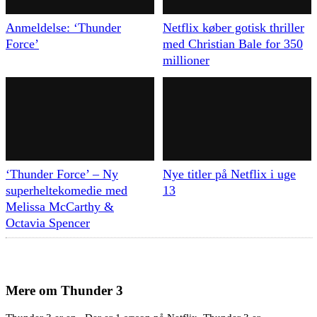
Anmeldelse: ‘Thunder
Netflix køber gotisk thriller
Force’
med Christian Bale for 350
millioner
‘Thunder Force’ – Ny
Nye titler på Netflix i uge
superheltekomedie med
13
Melissa McCarthy &
Octavia Spencer
Mere om
Thunder 3