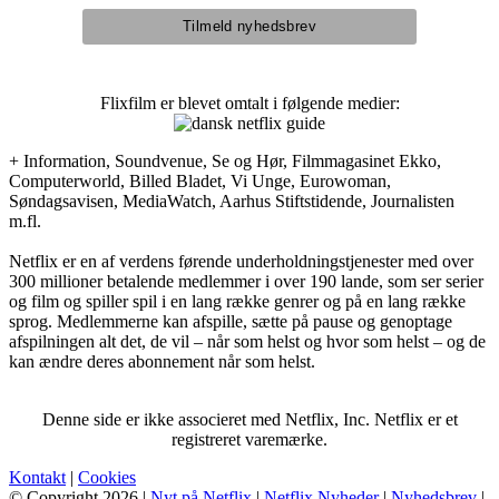
Flixfilm er blevet omtalt i følgende medier:
+ Information, Soundvenue, Se og Hør, Filmmagasinet Ekko,
Computerworld, Billed Bladet, Vi Unge, Eurowoman,
Søndagsavisen, MediaWatch, Aarhus Stiftstidende, Journalisten
m.fl.
Netflix er en af verdens førende underholdningstjenester med over
300 millioner betalende medlemmer i over 190 lande, som ser serier
og film og spiller spil i en lang række genrer og på en lang række
sprog. Medlemmerne kan afspille, sætte på pause og genoptage
afspilningen alt det, de vil – når som helst og hvor som helst – og de
kan ændre deres abonnement når som helst.
Denne side er ikke associeret med Netflix, Inc. Netflix er et
registreret varemærke.
Kontakt
|
Cookies
© Copyright 2026 |
Nyt på Netflix
|
Netflix Nyheder
|
Nyhedsbrev
|