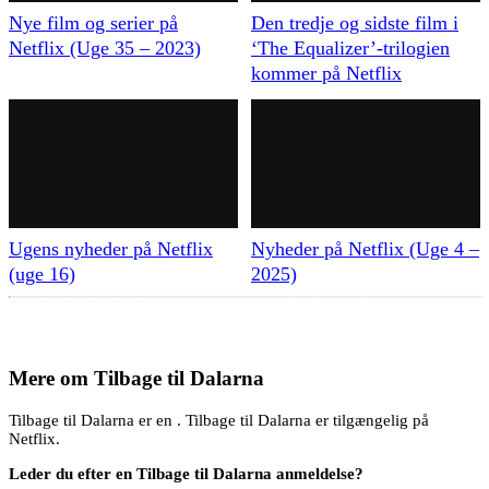
Nye film og serier på
Den tredje og sidste film i
Netflix (Uge 35 – 2023)
‘The Equalizer’-trilogien
kommer på Netflix
Ugens nyheder på Netflix
Nyheder på Netflix (Uge 4 –
(uge 16)
2025)
Mere om
Tilbage til Dalarna
Tilbage til Dalarna er en . Tilbage til Dalarna er tilgængelig på
Netflix.
Leder du efter en Tilbage til Dalarna anmeldelse?