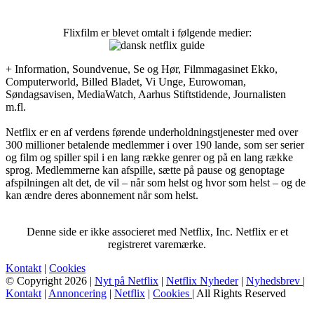
Flixfilm er blevet omtalt i følgende medier:
+ Information, Soundvenue, Se og Hør, Filmmagasinet Ekko,
Computerworld, Billed Bladet, Vi Unge, Eurowoman,
Søndagsavisen, MediaWatch, Aarhus Stiftstidende, Journalisten
m.fl.
Netflix er en af verdens førende underholdningstjenester med over
300 millioner betalende medlemmer i over 190 lande, som ser serier
og film og spiller spil i en lang række genrer og på en lang række
sprog. Medlemmerne kan afspille, sætte på pause og genoptage
afspilningen alt det, de vil – når som helst og hvor som helst – og de
kan ændre deres abonnement når som helst.
Denne side er ikke associeret med Netflix, Inc. Netflix er et
registreret varemærke.
Kontakt
|
Cookies
© Copyright 2026 |
Nyt på Netflix
|
Netflix Nyheder
|
Nyhedsbrev
|
Kontakt
|
Annoncering
|
Netflix
|
Cookies
| All Rights Reserved