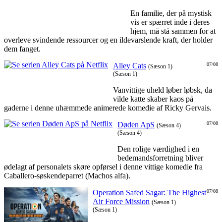
En familie, der på mystisk
vis er spærret inde i deres
hjem, må stå sammen for at
overleve svindende ressourcer og en ildevarslende kraft, der holder
dem fanget.
Alley Cats
07/08
(Sæson 1)
(Sæson 1)
Vanvittige uheld løber løbsk, da
vilde katte skaber kaos på
gaderne i denne uhæmmede animerede komedie af Ricky Gervais.
Døden ApS
07/08
(Sæson 4)
(Sæson 4)
Den rolige værdighed i en
bedemandsforretning bliver
ødelagt af personalets skøre opførsel i denne vittige komedie fra
Caballero-søskendeparret (Machos alfa).
Operation Safed Sagar: The Highest
07/08
Air Force Mission
(Sæson 1)
(Sæson 1)