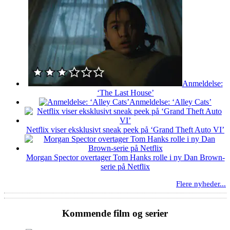
Anmeldelse:
‘The Last House’
Anmeldelse: ‘Alley Cats’
Netflix viser eksklusivt sneak peek på ‘Grand Theft Auto VI’
Morgan Spector overtager Tom Hanks rolle i ny Dan Brown-
serie på Netflix
Flere nyheder...
Kommende film og serier