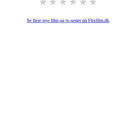
★
★
★
★
★
★
Se flere nye film og tv-serier på Flixfilm.dk