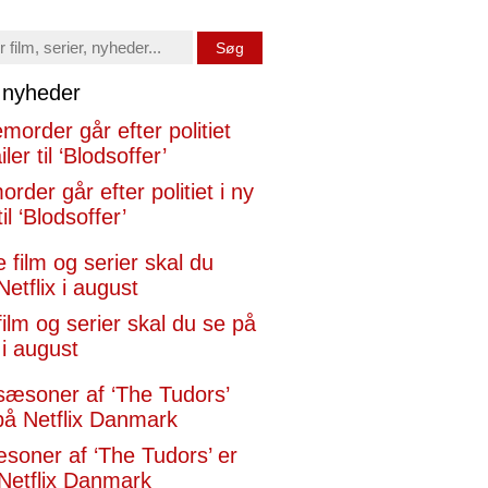
Søg
x nyheder
rder går efter politiet i ny
til ‘Blodsoffer’
film og serier skal du se på
 i august
æsoner af ‘The Tudors’ er
Netflix Danmark