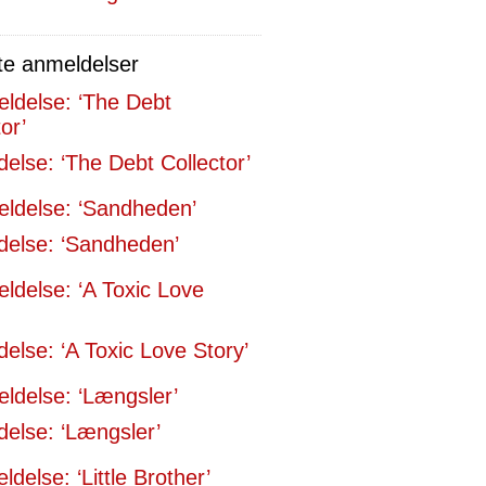
te anmeldelser
else: ‘The Debt Collector’
else: ‘Sandheden’
else: ‘A Toxic Love Story’
else: ‘Længsler’
delse: ‘Little Brother’