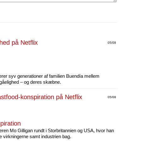
05/08
erer syv generationer af familien Buendía mellem
dgåelighed – og deres skæbne.
05/08
piration
eren Mo Gilligan rundt i Storbritannien og USA, hvor han
ke virkningerne samt industrien bag.