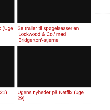
ix (Uge
Se trailer til spøgelsesserien
‘Lockwood & Co.’ med
‘Bridgerton’-stjerne
021)
Ugens nyheder på Netflix (uge
29)