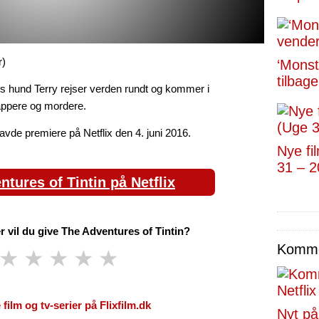
r)
‘Monst
tilbage
ns hund Terry rejser verden rundt og kommer i
ppere og mordere.
avde premiere på Netflix den 4. juni 2016.
Nye fi
31 – 2
tures of Tintin på Netflix
 vil du give The Adventures of Tintin?
Kommen
★
★
★
★
★
 film og tv-serier på Flixfilm.dk
Nyt på