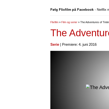
Følg Flixfilm på Facebook
- Netflix
Flixfilm
»
Film og serier
»
The Adventures of Tintin
The Adventure
Serie
| Premiere: 4. juni 2016