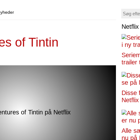
 nyheder
Netfli
s of Tintin
Seriemo
trailer 
Disse 
Netflix
Alle s
nu på 