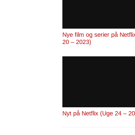
Nye film og serier på Netfl
20 – 2023)
Nyt på Netflix (Uge 24 – 2