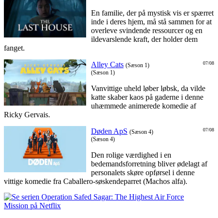
En familie, der på mystisk vis er spærret
inde i deres hjem, må stå sammen for at
overleve svindende ressourcer og en
ildevarslende kraft, der holder dem
fanget.
Alley Cats
07/08
(Sæson 1)
(Sæson 1)
Vanvittige uheld løber løbsk, da vilde
katte skaber kaos på gaderne i denne
uhæmmede animerede komedie af
Ricky Gervais.
Døden ApS
07/08
(Sæson 4)
(Sæson 4)
Den rolige værdighed i en
bedemandsforretning bliver ødelagt af
personalets skøre opførsel i denne
vittige komedie fra Caballero-søskendeparret (Machos alfa).