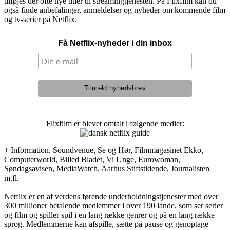
tilføjes der ofte nye titler til streamingtjenesten. På Flixfilm kan du
også finde anbefalinger, anmeldelser og nyheder om kommende film
og tv-serier på Netflix.
Få Netflix-nyheder i din inbox
Flixfilm er blevet omtalt i følgende medier:
+ Information, Soundvenue, Se og Hør, Filmmagasinet Ekko,
Computerworld, Billed Bladet, Vi Unge, Eurowoman,
Søndagsavisen, MediaWatch, Aarhus Stiftstidende, Journalisten
m.fl.
Netflix er en af verdens førende underholdningstjenester med over
300 millioner betalende medlemmer i over 190 lande, som ser serier
og film og spiller spil i en lang række genrer og på en lang række
sprog. Medlemmerne kan afspille, sætte på pause og genoptage