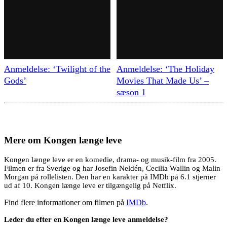
Anmeldelse: ‘Twilight of the
Anmeldelse: ‘The Holiday
Gods’
Movies That Made Us’ –
sæson 1
Mere om
Kongen længe leve
Kongen længe leve er en komedie, drama- og musik-film fra 2005.
Filmen er fra Sverige og har Josefin Neldén, Cecilia Wallin og Malin
Morgan på rollelisten. Den har en karakter på IMDb på 6.1 stjerner
ud af 10. Kongen længe leve er tilgængelig på Netflix.
Find flere informationer om filmen på
IMDb
.
Leder du efter en Kongen længe leve anmeldelse?