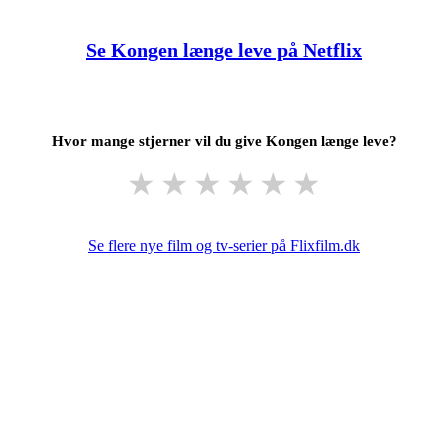
Se Kongen længe leve på Netflix
Hvor mange stjerner vil du give Kongen længe leve?
★
★
★
★
★
★
Se flere nye film og tv-serier på Flixfilm.dk