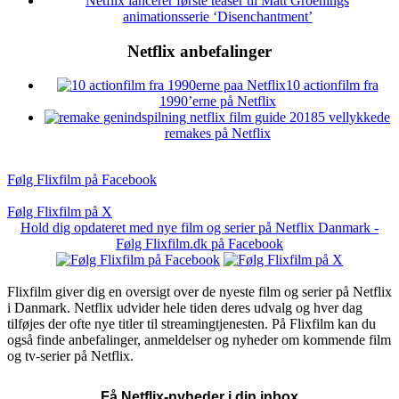
Netflix lancerer første teaser til Matt Groenings
animationsserie ‘Disenchantment’
Netflix anbefalinger
10 actionfilm fra
1990’erne på Netflix
5 vellykkede
remakes på Netflix
Følg Flixfilm på Facebook
Følg Flixfilm på X
Hold dig opdateret med nye film og serier på Netflix Danmark -
Følg Flixfilm.dk på Facebook
Flixfilm giver dig en oversigt over de nyeste film og serier på Netflix
i Danmark. Netflix udvider hele tiden deres udvalg og hver dag
tilføjes der ofte nye titler til streamingtjenesten. På Flixfilm kan du
også finde anbefalinger, anmeldelser og nyheder om kommende film
og tv-serier på Netflix.
Få Netflix-nyheder i din inbox