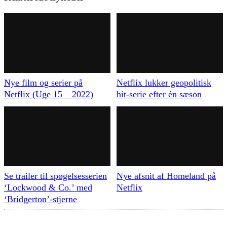
Nye film og serier på
Netflix lukker geopolitisk
Netflix (Uge 15 – 2022)
hit-serie efter én sæson
Se trailer til spøgelsesserien
Nye afsnit af Homeland på
‘Lockwood & Co.’ med
Netflix
‘Bridgerton’-stjerne