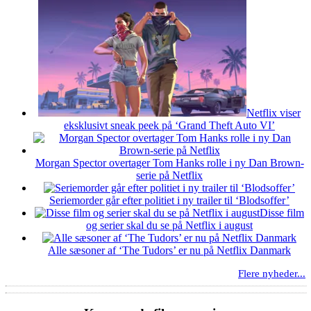
Netflix viser
eksklusivt sneak peek på ‘Grand Theft Auto VI’
Morgan Spector overtager Tom Hanks rolle i ny Dan Brown-
serie på Netflix
Seriemorder går efter politiet i ny trailer til ‘Blodsoffer’
Disse film
og serier skal du se på Netflix i august
Alle sæsoner af ‘The Tudors’ er nu på Netflix Danmark
Flere nyheder...