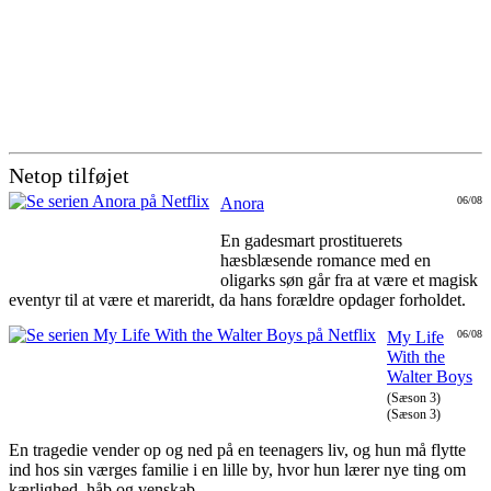
Netop tilføjet
Anora
06/08
En gadesmart prostituerets
hæsblæsende romance med en
oligarks søn går fra at være et magisk
eventyr til at være et mareridt, da hans forældre opdager forholdet.
My Life
06/08
With the
Walter Boys
(Sæson 3)
(Sæson 3)
En tragedie vender op og ned på en teenagers liv, og hun må flytte
ind hos sin værges familie i en lille by, hvor hun lærer nye ting om
kærlighed, håb og venskab.