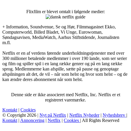
Flixfilm er blevet omtalt i følgende medier:
+ Information, Soundvenue, Se og Hør, Filmmagasinet Ekko,
Computerworld, Billed Bladet, Vi Unge, Eurowoman,
Søndagsavisen, MediaWatch, Aarhus Stiftstidende, Journalisten
m.fl.
Netflix er en af verdens førende underholdningstjenester med over
300 millioner betalende medlemmer i over 190 lande, som ser serier
og film og spiller spil i en lang række genrer og på en lang række
sprog. Medlemmerne kan afspille, sætte på pause og genoptage
afspilningen alt det, de vil – når som helst og hvor som helst – og de
kan ændre deres abonnement når som helst.
Denne side er ikke associeret med Netflix, Inc. Netflix er et
registreret varemærke.
Kontakt
|
Cookies
© Copyright 2026 |
Nyt på Netflix
|
Netflix Nyheder
|
Nyhedsbrev
|
Kontakt
|
Annoncering
|
Netflix
|
Cookies
| All Rights Reserved