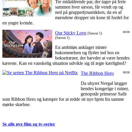
Tre midaldrende par, der tager på ferie
sammen hver sæson, får vendt op og
ned på gruppedynamikken, da en af
mændene dropper sin kone til fordel for
en yngre kvinde.
Our Sticky Love
08/08
(Sæson 1)
(Sæson 1)
En ambitiøs anklager mister
hukommelsen og flytter ind hos en
boksetræner, der hævder at være hendes
kæreste. Kan en vanskelig situation udvikle sig til ægte kærlighed?
The Ribbon Hero
08/08
Da uhyret Nergal lægger
hendes kongerige i ruiner,
genopstår prinsesse Safir
som Ribbon Hero og kæmper for at redde sit nye hjem fra samme
mørke skæbne.
Se alle nye film og tv-serier