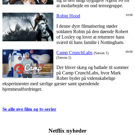
sig til den langt dygtigere Agent 99 for
at modarbejde en ond terrorgruppe.
Robin Hood
10/08
I denne dyre filmatisering støder
soldaten Robin på den døende Robert
of Loxley og lover at returnere hans
sværd til hans familie i Nottingham.
Camp CrunchLabs
09/08
(Sæson 1)
(Sæson 1)
Der bliver skæg og ballade til sommer
på Camp CrunchLabs, hvor Mark
Rober byder på videnskabelige
eksperimenter med særlige gæster samt spændende
hjemmeudfordringer.
Se alle nye film og tv-serier
Netflix nyheder