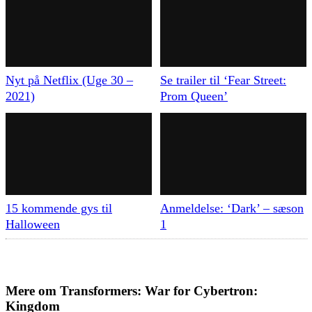
Nyt på Netflix (Uge 30 –
Se trailer til ‘Fear Street:
2021)
Prom Queen’
15 kommende gys til
Anmeldelse: ‘Dark’ – sæson
Halloween
1
Mere om
Transformers: War for Cybertron:
Kingdom