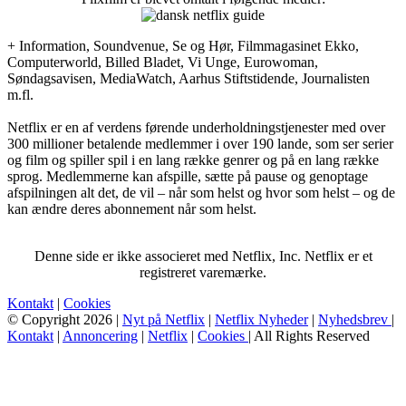
+ Information, Soundvenue, Se og Hør, Filmmagasinet Ekko,
Computerworld, Billed Bladet, Vi Unge, Eurowoman,
Søndagsavisen, MediaWatch, Aarhus Stiftstidende, Journalisten
m.fl.
Netflix er en af verdens førende underholdningstjenester med over
300 millioner betalende medlemmer i over 190 lande, som ser serier
og film og spiller spil i en lang række genrer og på en lang række
sprog. Medlemmerne kan afspille, sætte på pause og genoptage
afspilningen alt det, de vil – når som helst og hvor som helst – og de
kan ændre deres abonnement når som helst.
Denne side er ikke associeret med Netflix, Inc. Netflix er et
registreret varemærke.
Kontakt
|
Cookies
© Copyright 2026 |
Nyt på Netflix
|
Netflix Nyheder
|
Nyhedsbrev
|
Kontakt
|
Annoncering
|
Netflix
|
Cookies
| All Rights Reserved