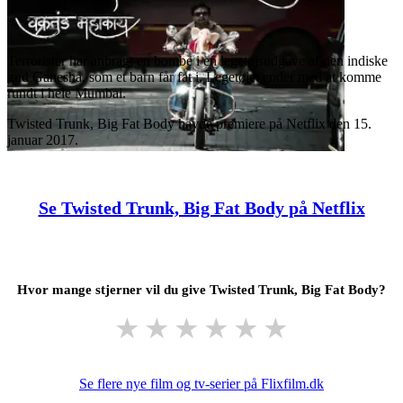
Terrorister har anbragt en bombe i en legetøjsudgave af den indiske
gud Ganesha, som et barn får fat i. Legetøjet ender med at komme
rundt i hele Mumbai.
Twisted Trunk, Big Fat Body havde premiere på Netflix den 15.
januar 2017.
Se Twisted Trunk, Big Fat Body på Netflix
Hvor mange stjerner vil du give Twisted Trunk, Big Fat Body?
★
★
★
★
★
★
Se flere nye film og tv-serier på Flixfilm.dk