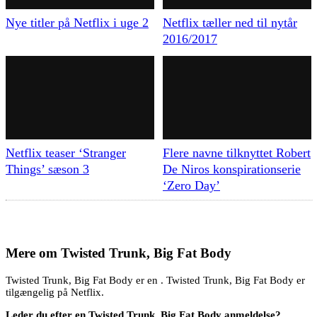
Nye titler på Netflix i uge 2
Netflix tæller ned til nytår
2016/2017
Netflix teaser ‘Stranger
Flere navne tilknyttet Robert
Things’ sæson 3
De Niros konspirationserie
‘Zero Day’
Mere om
Twisted Trunk, Big Fat Body
Twisted Trunk, Big Fat Body er en . Twisted Trunk, Big Fat Body er
tilgængelig på Netflix.
Leder du efter en Twisted Trunk, Big Fat Body anmeldelse?