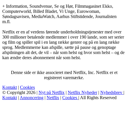
+ Information, Soundvenue, Se og Hør, Filmmagasinet Ekko,
Computerworld, Billed Bladet, Vi Unge, Eurowoman,
Søndagsavisen, MediaWatch, Aarhus Stiftstidende, Journalisten
m.fl.
Netflix er en af verdens førende underholdningstjenester med over
300 millioner betalende medlemmer i over 190 lande, som ser serier
og film og spiller spil i en lang række genrer og på en lang række
sprog. Medlemmerne kan afspille, sætte på pause og genoptage
afspilningen alt det, de vil – når som helst og hvor som helst – og de
kan ændre deres abonnement når som helst.
Denne side er ikke associeret med Netflix, Inc. Netflix er et
registreret varemærke.
Kontakt
|
Cookies
© Copyright 2026 |
Nyt på Netflix
|
Netflix Nyheder
|
Nyhedsbrev
|
Kontakt
|
Annoncering
|
Netflix
|
Cookies
| All Rights Reserved