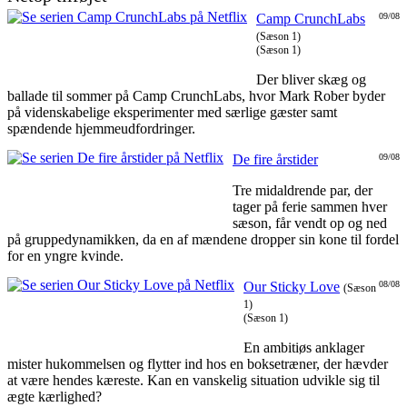
Camp CrunchLabs
09/08
(Sæson 1)
(Sæson 1)
Der bliver skæg og
ballade til sommer på Camp CrunchLabs, hvor Mark Rober byder
på videnskabelige eksperimenter med særlige gæster samt
spændende hjemmeudfordringer.
De fire årstider
09/08
Tre midaldrende par, der
tager på ferie sammen hver
sæson, får vendt op og ned
på gruppedynamikken, da en af mændene dropper sin kone til fordel
for en yngre kvinde.
Our Sticky Love
08/08
(Sæson
1)
(Sæson 1)
En ambitiøs anklager
mister hukommelsen og flytter ind hos en boksetræner, der hævder
at være hendes kæreste. Kan en vanskelig situation udvikle sig til
ægte kærlighed?