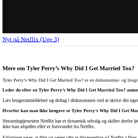
Nyt på Netflix (Uge 3)
Mere om
Tyler Perry’s Why Did I Get Married Too?
Tyler Perry’s Why Did I Get Married Too? er en dokumentar- og biograf
Leder du efter en Tyler Perry’s Why Did I Get Married Too? anme
Læs brugeranmeldelser og deltag i diskussionen ved at skrive din eg
Hvorfor kan man ikke længere se Tyler Perry’s Why Did I Get Mar
Streamingtjenesten Netflix har et dynamisk udvalg og skifter derfor løb
ikke kan afspilles eller er forsvundet fra Netflix.
Erfaringer viser, at film og serier ofte er tilgængelige på Netflix i fler