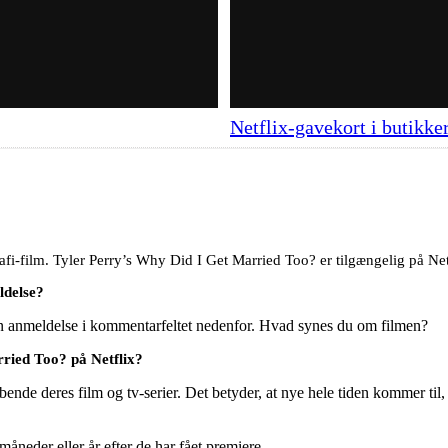
Netflix-gavekort i butikke
i-film. Tyler Perry’s Why Did I Get Married Too? er tilgængelig på Net
ldelse?
en anmeldelse i kommentarfeltet nedenfor. Hvad synes du om filmen?
ried Too? på Netflix?
ende deres film og tv-serier. Det betyder, at nye hele tiden kommer til,
e måneder eller år efter de har fået premiere.