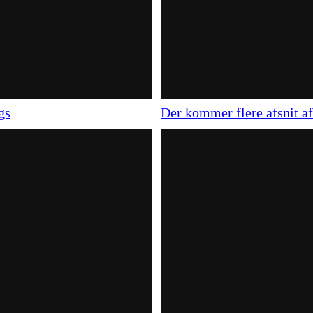
gs
Der kommer flere afsnit a