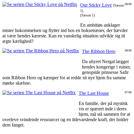
Our Sticky Love
08/08
(Sæson
1)
(Sæson 1)
En ambitiøs anklager
mister hukommelsen og flytter ind hos en boksetræner, der hævder
at være hendes kæreste. Kan en vanskelig situation udvikle sig til
ægte kærlighed?
The Ribbon Hero
08/08
Da uhyret Nergal lægger
hendes kongerige i ruiner,
genopstår prinsesse Safir
som Ribbon Hero og kæmper for at redde sit nye hjem fra samme
mørke skæbne.
The Last House
07/08
En familie, der på mystisk
vis er spærret inde i deres
hjem, må stå sammen for at
overleve svindende ressourcer og en ildevarslende kraft, der holder
dem fanget.