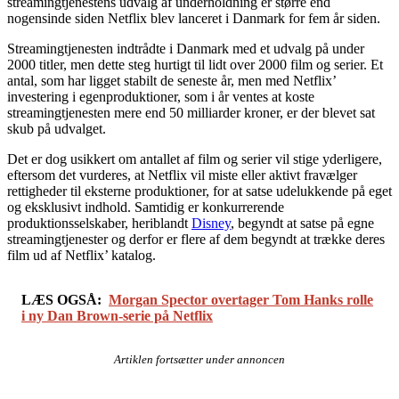
streamingtjenestens udvalg af underholdning er større end
nogensinde siden Netflix blev lanceret i Danmark for fem år siden.
Streamingtjenesten indtrådte i Danmark med et udvalg på under
2000 titler, men dette steg hurtigt til lidt over 2000 film og serier. Et
antal, som har ligget stabilt de seneste år, men med Netflix’
investering i egenproduktioner, som i år ventes at koste
streamingtjenesten mere end 50 milliarder kroner, er der blevet sat
skub på udvalget.
Det er dog usikkert om antallet af film og serier vil stige yderligere,
eftersom det vurderes, at Netflix vil miste eller aktivt fravælger
rettigheder til eksterne produktioner, for at satse udelukkende på eget
og eksklusivt indhold. Samtidig er konkurrerende
produktionsselskaber, heriblandt
Disney
, begyndt at satse på egne
streamingtjenester og derfor er flere af dem begyndt at trække deres
film ud af Netflix’ katalog.
LÆS OGSÅ:
Morgan Spector overtager Tom Hanks rolle
i ny Dan Brown-serie på Netflix
Artiklen fortsætter under annoncen