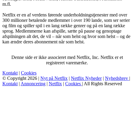
m.fl.
Netflix er en af verdens førende underholdningstjenester med over
300 millioner betalende medlemmer i over 190 lande, som ser serier
og film og spiller spil i en lang række genrer og på en lang række
sprog. Medlemmerne kan afspille, sætte på pause og genoptage
afspilningen alt det, de vil – når som helst og hvor som helst – og de
kan ændre deres abonnement når som helst.
Denne side er ikke associeret med Netflix, Inc. Netflix er et
registreret varemærke.
Kontakt
|
Cookies
© Copyright 2026 |
Nyt på Netflix
|
Netflix Nyheder
|
Nyhedsbrev
|
Kontakt
|
Annoncering
|
Netflix
|
Cookies
| All Rights Reserved