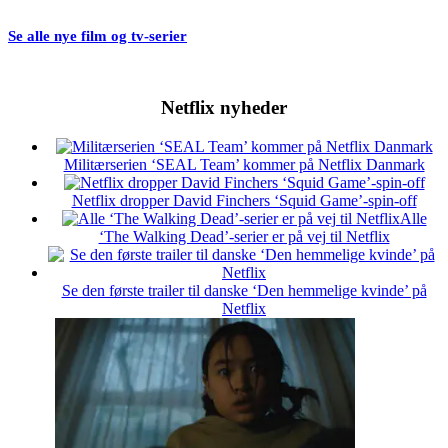
Se alle nye film og tv-serier
Netflix nyheder
Militærserien ‘SEAL Team’ kommer på Netflix Danmark
Netflix dropper David Finchers ‘Squid Game’-spin-off
Alle
‘The Walking Dead’-serier er på vej til Netflix
Se den første trailer til danske ‘Den hemmelige kvinde’ på
Netflix