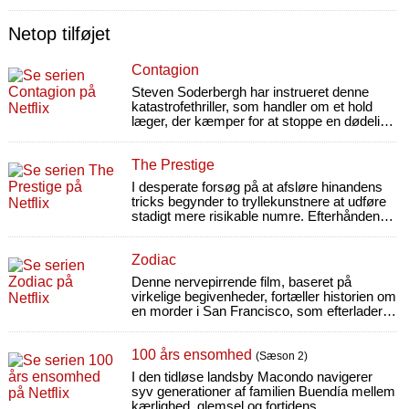
Netop tilføjet
Contagion
Steven Soderbergh har instrueret denne
katastrofethriller, som handler om et hold
læger, der kæmper for at stoppe en dødelig
virus, før den tilintetgør menneskeheden.
The Prestige
I desperate forsøg på at afsløre hinandens
tricks begynder to tryllekunstnere at udføre
stadigt mere risikable numre. Efterhånden
får det dødelige følger.
Zodiac
Denne nervepirrende film, baseret på
virkelige begivenheder, fortæller historien om
en morder i San Francisco, som efterlader
mystiske spor via den lokale avis.
100 års ensomhed
(Sæson 2)
I den tidløse landsby Macondo navigerer
syv generationer af familien Buendía mellem
kærlighed, glemsel og fortidens