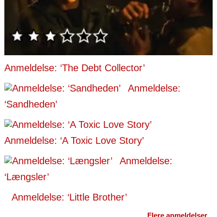
Anmeldelse: ‘The Debt Collector’
Anmeldelse:
‘Sandheden’
Anmeldelse: ‘A Toxic Love Story’
Anmeldelse:
‘Længsler’
Anmeldelse: ‘Little Brother’
Flere anmeldelser...