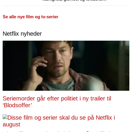
uundgåelighed – og deres skæbne.
Se alle nye film og tv-serier
Netflix nyheder
Seriemorder går efter politiet i ny trailer til
‘Blodsoffer’