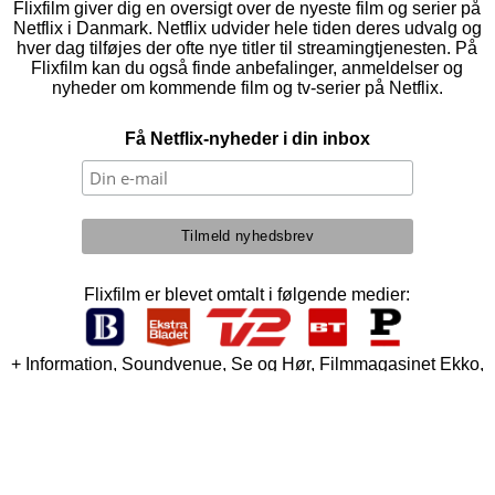
Flixfilm giver dig en oversigt over de nyeste film og serier på
Netflix i Danmark. Netflix udvider hele tiden deres udvalg og
hver dag tilføjes der ofte nye titler til streamingtjenesten. På
Flixfilm kan du også finde anbefalinger, anmeldelser og
nyheder om kommende film og tv-serier på Netflix.
Få Netflix-nyheder i din inbox
Flixfilm er blevet omtalt i følgende medier:
+ Information, Soundvenue, Se og Hør, Filmmagasinet Ekko,
Computerworld, Billed Bladet, Vi Unge, Eurowoman,
Søndagsavisen, MediaWatch, Aarhus Stiftstidende,
Journalisten m.fl.
Denne side er ikke associeret med Netflix, Inc. Netflix er et
registreret varemærke.