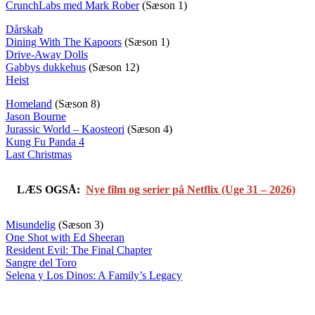
CrunchLabs med Mark Rober
(Sæson 1)
Dårskab
Dining With The Kapoors
(Sæson 1)
Drive-Away Dolls
Gabbys dukkehus
(Sæson 12)
Heist
Homeland
(Sæson 8)
Jason Bourne
Jurassic World – Kaosteori
(Sæson 4)
Kung Fu Panda 4
Last Christmas
LÆS OGSÅ:
Nye film og serier på Netflix (Uge 31 – 2026)
Misundelig
(Sæson 3)
One Shot with Ed Sheeran
Resident Evil: The Final Chapter
Sangre del Toro
Selena y Los Dinos: A Family’s Legacy