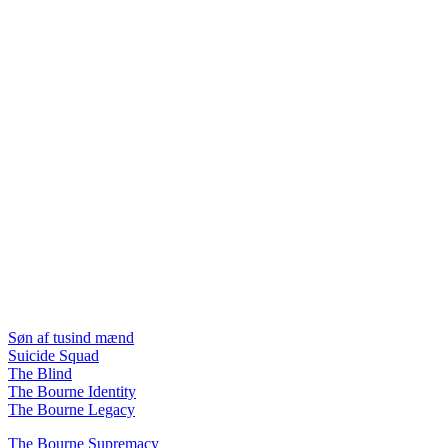
Søn af tusind mænd
Suicide Squad
The Blind
The Bourne Identity
The Bourne Legacy
The Bourne Supremacy