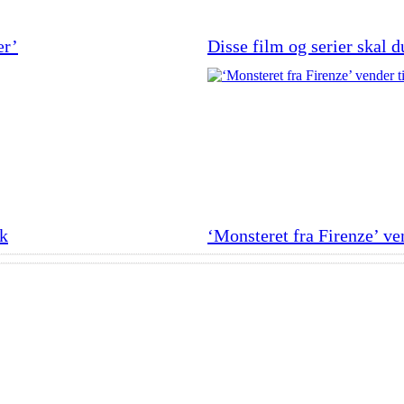
er’
Disse film og serier skal d
rk
‘Monsteret fra Firenze’ ve