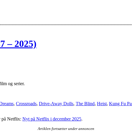
7 – 2025)
film og serier.
 Dreams
,
Crossroads
,
Drive-Away Dolls
,
The Blind
,
Heist
,
Kung Fu Pa
 på Netflix:
Nyt på Netflix i december 2025
.
Artiklen fortsætter under annoncen