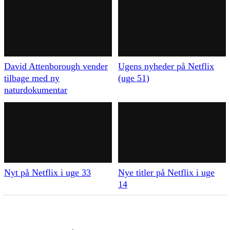
David Attenborough vender
Ugens nyheder på Netflix
tilbage med ny
(uge 51)
naturdokumentar
Nyt på Netflix i uge 33
Nye titler på Netflix i uge
14