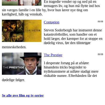
En tragedie vender op og ned på en
teenagers liv, og hun må flytte ind hos
sin værges familie i en lille by, hvor hun lærer nye ting om
kærlighed, håb og venskab.
Contagion
06/08
Steven Soderbergh har instrueret denne
katastrofethriller, som handler om et
hold læger, der kæmper for at stoppe en
dødelig virus, før den tilintetgør
menneskeheden.
The Prestige
06/08
I desperate forsøg på at afsløre
hinandens tricks begynder to
tryllekunstnere at udføre stadigt mere
risikable numre. Efterhånden får det
dødelige følger.
Se alle nye film og tv-serier