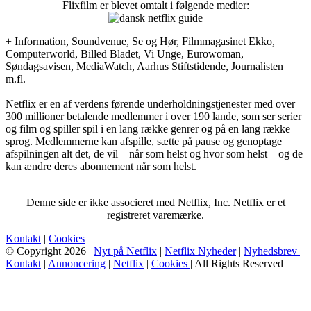
Flixfilm er blevet omtalt i følgende medier:
+ Information, Soundvenue, Se og Hør, Filmmagasinet Ekko,
Computerworld, Billed Bladet, Vi Unge, Eurowoman,
Søndagsavisen, MediaWatch, Aarhus Stiftstidende, Journalisten
m.fl.
Netflix er en af verdens førende underholdningstjenester med over
300 millioner betalende medlemmer i over 190 lande, som ser serier
og film og spiller spil i en lang række genrer og på en lang række
sprog. Medlemmerne kan afspille, sætte på pause og genoptage
afspilningen alt det, de vil – når som helst og hvor som helst – og de
kan ændre deres abonnement når som helst.
Denne side er ikke associeret med Netflix, Inc. Netflix er et
registreret varemærke.
Kontakt
|
Cookies
© Copyright 2026 |
Nyt på Netflix
|
Netflix Nyheder
|
Nyhedsbrev
|
Kontakt
|
Annoncering
|
Netflix
|
Cookies
| All Rights Reserved