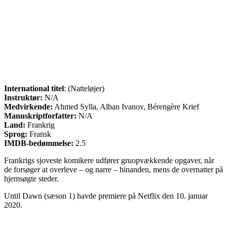
International titel
: (Natteløjer)
Instruktør:
N/A
Medvirkende:
Ahmed Sylla, Alban Ivanov, Bérengère Krief
Manuskriptforfatter:
N/A
Land:
Frankrig
Sprog:
Fransk
IMDB-bedømmelse:
2.5
Frankrigs sjoveste komikere udfører gruopvækkende opgaver, når
de forsøger at overleve – og narre – hinanden, mens de overnatter på
hjemsøgte steder.
Until Dawn (sæson 1) havde premiere på Netflix den 10. januar
2020.