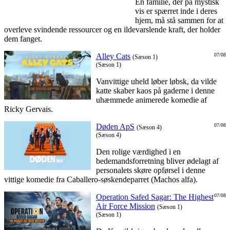
En familie, der på mystisk
vis er spærret inde i deres
hjem, må stå sammen for at
overleve svindende ressourcer og en ildevarslende kraft, der holder
dem fanget.
Alley Cats
07/08
(Sæson 1)
(Sæson 1)
Vanvittige uheld løber løbsk, da vilde
katte skaber kaos på gaderne i denne
uhæmmede animerede komedie af
Ricky Gervais.
Døden ApS
07/08
(Sæson 4)
(Sæson 4)
Den rolige værdighed i en
bedemandsforretning bliver ødelagt af
personalets skøre opførsel i denne
vittige komedie fra Caballero-søskendeparret (Machos alfa).
Operation Safed Sagar: The Highest
07/08
Air Force Mission
(Sæson 1)
(Sæson 1)