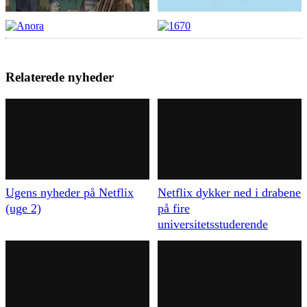
Relaterede nyheder
Ugens nyheder på Netflix
Netflix dykker ned i drabene
(uge 2)
på fire
universitetsstuderende