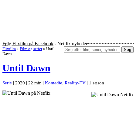
Følg Flixfilm på Facebook
- Netflix nyheder
Flixfilm
»
Film og serier
»
Until
Søg
Dawn
Until Dawn
Serie
| 2020 | 22 min |
Komedie
,
Reality-TV
| 1 sæson