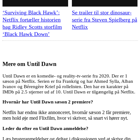
‘Surviving Black Hawk’:
Se trailer til stor dinosaur-
Netflix fortæller historien
serie fra Steven Spielberg på
bag Ridley Scotts storfilm
Netflix
‘Black Hawk Down’
Mere om
Until Dawn
Until Dawn er en komedie- og reality-tv-serie fra 2020. Der er 1
sæson på Netflix. Serien er fra Frankrig og har Ahmed Sylla, Alban
Ivanov og Bérengère Krief på rollelisten. Den har en karakter på
IMDb på 2.5 stjerner ud af 10. Until Dawn er tilgængelig på Netflix.
Hvornår har Until Dawn sæson 2 premiere?
Netflix har endnu ikke annonceret, hvornår sæson 2 får premiere,
men hold øje med Flixfilm, hvor vi skriver, så snart vi hører nyt.
Leder du efter en Until Dawn anmeldelse?
Læs brugeranmeldelser og deltag i diskussionen ved at skrive din