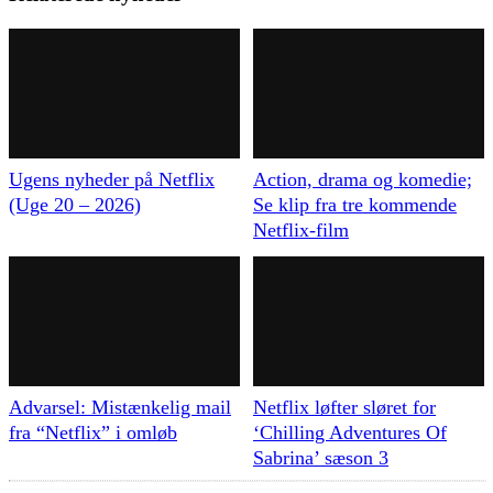
Ugens nyheder på Netflix
Action, drama og komedie;
(Uge 20 – 2026)
Se klip fra tre kommende
Netflix-film
Advarsel: Mistænkelig mail
Netflix løfter sløret for
fra “Netflix” i omløb
‘Chilling Adventures Of
Sabrina’ sæson 3