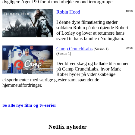
dygtigere Agent 99 for at modarbejde en ond terrorgruppe.
Robin Hood
10/08
I denne dyre filmatisering støder
soldaten Robin på den døende Robert
of Loxley og lover at returnere hans
sværd til hans familie i Nottingham.
Camp CrunchLabs
09/08
(Sæson 1)
(Sæson 1)
Der bliver skæg og ballade til sommer
på Camp CrunchLabs, hvor Mark
Rober byder på videnskabelige
eksperimenter med særlige gæster samt spændende
hjemmeudfordringer.
Se alle nye film og tv-serier
Netflix nyheder