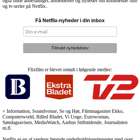
også finde anbefalinger, anmeldelser og nyheder om kommende film
og tv-serier på Netflix.
Få Netflix-nyheder i din inbox
Flixfilm er blevet omtalt i følgende medier:
+ Information, Soundvenue, Se og Hør, Filmmagasinet Ekko,
Computerworld, Billed Bladet, Vi Unge, Eurowoman,
Søndagsavisen, MediaWatch, Aarhus Stiftstidende, Journalisten
m.fl.
Netflix er en af verdens førende underholdningstjenester med over