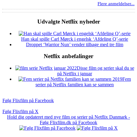
Flere anmeldelser...
Udvalgte Netflix nyheder
Han skal spille Carl Mørck i engelsk ‘Afdeling Q’-serie
Droppet ‘Warrior Nun’ vender tilbage med tre film
Netflix anbefalinger
Disse film og serier skal du se
på Netflix i januar
Fem
serier på Netflix familien kan se sammen
Følg Flixfilm på Facebook
Følg Flixfilm på X
Hold dig opdateret med nye film og serier på Netflix Danmark -
Følg Flixfilm.dk på Facebook