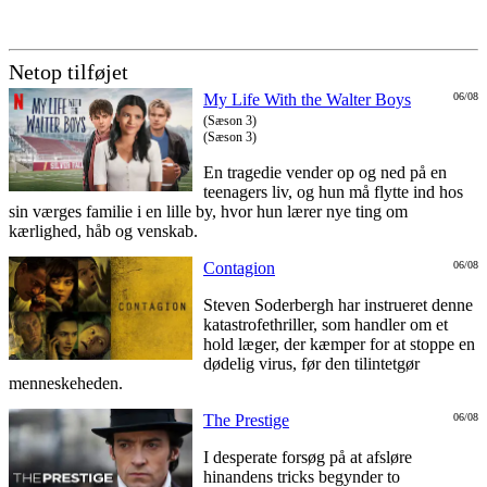
Netop tilføjet
My Life With the Walter Boys
06/08
(Sæson 3)
(Sæson 3)
En tragedie vender op og ned på en
teenagers liv, og hun må flytte ind hos
sin værges familie i en lille by, hvor hun lærer nye ting om
kærlighed, håb og venskab.
Contagion
06/08
Steven Soderbergh har instrueret denne
katastrofethriller, som handler om et
hold læger, der kæmper for at stoppe en
dødelig virus, før den tilintetgør
menneskeheden.
The Prestige
06/08
I desperate forsøg på at afsløre
hinandens tricks begynder to