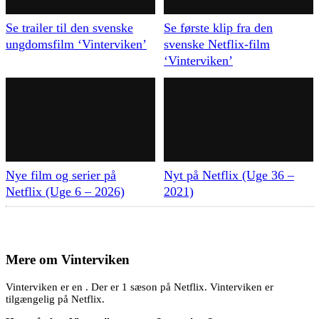
Se trailer til den svenske
Se første klip fra den
ungdomsfilm ‘Vinterviken’
svenske Netflix-film
‘Vinterviken’
Nye film og serier på
Nyt på Netflix (Uge 36 –
Netflix (Uge 6 – 2026)
2021)
Mere om
Vinterviken
Vinterviken er en . Der er 1 sæson på Netflix. Vinterviken er
tilgængelig på Netflix.