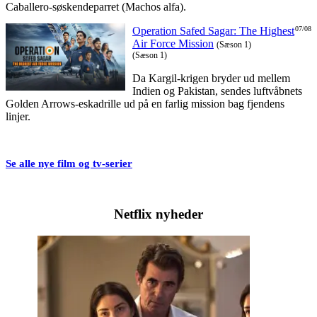
Caballero-søskendeparret (Machos alfa).
Operation Safed Sagar: The Highest
07/08
Air Force Mission
(Sæson 1)
(Sæson 1)
Da Kargil-krigen bryder ud mellem
Indien og Pakistan, sendes luftvåbnets
Golden Arrows-eskadrille ud på en farlig mission bag fjendens
linjer.
Se alle nye film og tv-serier
Netflix nyheder