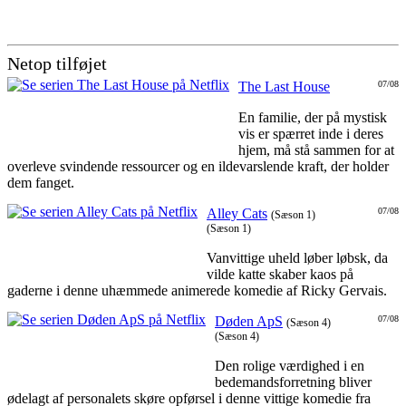
Netop tilføjet
The Last House
07/08
En familie, der på mystisk
vis er spærret inde i deres
hjem, må stå sammen for at
overleve svindende ressourcer og en ildevarslende kraft, der holder
dem fanget.
Alley Cats
07/08
(Sæson 1)
(Sæson 1)
Vanvittige uheld løber løbsk, da
vilde katte skaber kaos på
gaderne i denne uhæmmede animerede komedie af Ricky Gervais.
Døden ApS
07/08
(Sæson 4)
(Sæson 4)
Den rolige værdighed i en
bedemandsforretning bliver
ødelagt af personalets skøre opførsel i denne vittige komedie fra