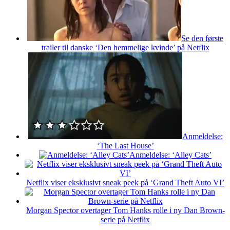
Se den første
trailer til danske ‘Den hemmelige kvinde’ på Netflix
Anmeldelse:
‘The Last House’
Anmeldelse: ‘Alley Cats’
Netflix viser eksklusivt sneak peek på ‘Grand Theft Auto VI’
Morgan Spector overtager Tom Hanks rolle i ny Dan Brown-
serie på Netflix