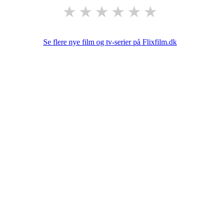
★
★
★
★
★
★
Se flere nye film og tv-serier på Flixfilm.dk