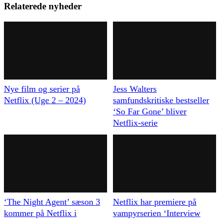
Relaterede nyheder
Nye film og serier på
Jess Walters
Netflix (Uge 2 – 2024)
samfundskritiske bestseller
‘So Far Gone’ bliver
Netflix-serie
‘The Night Agent’ sæson 3
Netflix har premiere på
kommer på Netflix i
vampyrserien ‘Interview