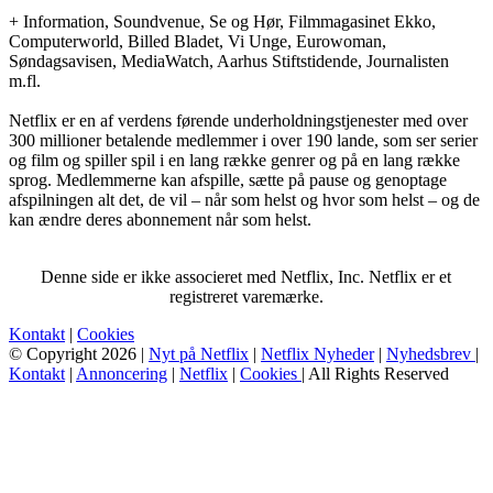
+ Information, Soundvenue, Se og Hør, Filmmagasinet Ekko,
Computerworld, Billed Bladet, Vi Unge, Eurowoman,
Søndagsavisen, MediaWatch, Aarhus Stiftstidende, Journalisten
m.fl.
Netflix er en af verdens førende underholdningstjenester med over
300 millioner betalende medlemmer i over 190 lande, som ser serier
og film og spiller spil i en lang række genrer og på en lang række
sprog. Medlemmerne kan afspille, sætte på pause og genoptage
afspilningen alt det, de vil – når som helst og hvor som helst – og de
kan ændre deres abonnement når som helst.
Denne side er ikke associeret med Netflix, Inc. Netflix er et
registreret varemærke.
Kontakt
|
Cookies
© Copyright 2026 |
Nyt på Netflix
|
Netflix Nyheder
|
Nyhedsbrev
|
Kontakt
|
Annoncering
|
Netflix
|
Cookies
| All Rights Reserved