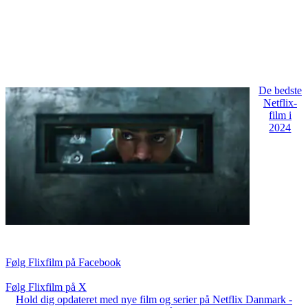
De bedste
Netflix-
film i
2024
Følg Flixfilm på Facebook
Følg Flixfilm på X
Hold dig opdateret med nye film og serier på Netflix Danmark -