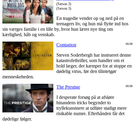
(Sæson 3)
(Sæson 3)
En tragedie vender op og ned på en
teenagers liv, og hun må flytte ind hos
sin værges familie i en lille by, hvor hun lærer nye ting om
kærlighed, håb og venskab.
Contagion
06/08
Steven Soderbergh har instrueret denne
katastrofethriller, som handler om et
hold læger, der kæmper for at stoppe en
dødelig virus, før den tilintetgør
menneskeheden.
The Prestige
06/08
I desperate forsøg på at afsløre
hinandens tricks begynder to
tryllekunstnere at udføre stadigt mere
risikable numre. Efterhånden får det
dødelige følger.