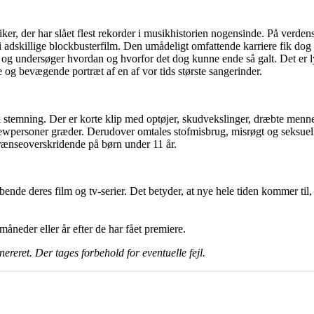
, der har slået flest rekorder i musikhistorien nogensinde. På verden
i adskillige blockbusterfilm. Den umådeligt omfattende karriere fik dog 
re, og undersøger hvordan og hvorfor det dog kunne ende så galt. Det er
e og bevægende portræt af en af vor tids største sangerinder.
isk stemning. Der er korte klip med optøjer, skudvekslinger, dræbte men
viewpersoner græder. Derudover omtales stofmisbrug, misrøgt og seksuel
rænseoverskridende på børn under 11 år.
ende deres film og tv-serier. Det betyder, at nye hele tiden kommer til,
e måneder eller år efter de har fået premiere.
ereret. Der tages forbehold for eventuelle fejl.