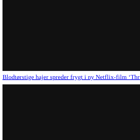
Blodtørstige hajer spreder frygt i ny Netflix-film ‘Th