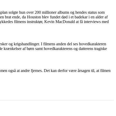
splan solgte hun over 200 millioner albums og hendes status som
en brat ende, da Houston blev fundet død i et badekar i en alder af
 lykkedes filmens instruktør, Kevin MacDonald at få interviews med
nesker og krigshandlinger. I filmens anden del ses hovedkarakteren
le krænkelser af børn samt hovedkarakterens og datterens tragiske
 men også at andre fjernes. Det kan derfor være årsagen til, at filmen