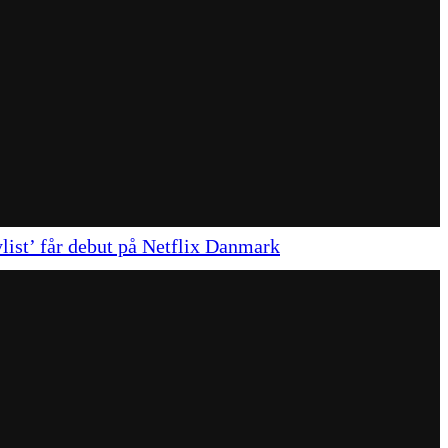
list’ får debut på Netflix Danmark