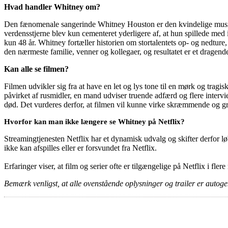
Hvad handler Whitney om?
Den fænomenale sangerinde Whitney Houston er den kvindelige musiker
verdensstjerne blev kun cementeret yderligere af, at hun spillede med 
kun 48 år. Whitney fortæller historien om stortalentets op- og nedtu
den nærmeste familie, venner og kollegaer, og resultatet er et dragend
Kan alle se filmen?
Filmen udvikler sig fra at have en let og lys tone til en mørk og trag
påvirket af rusmidler, en mand udviser truende adfærd og flere inter
død. Det vurderes derfor, at filmen vil kunne virke skræmmende og g
Hvorfor kan man ikke længere se Whitney på Netflix?
Streamingtjenesten Netflix har et dynamisk udvalg og skifter derfor løb
ikke kan afspilles eller er forsvundet fra Netflix.
Erfaringer viser, at film og serier ofte er tilgængelige på Netflix i fler
Bemærk venligst, at alle ovenstående oplysninger og trailer er autogen