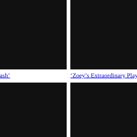
rash’
‘Zoey’s Extraordinary Play