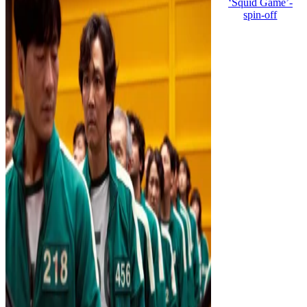
‘Squid Game’-
spin-off