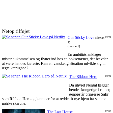
Netop tilføjet
Our Sticky Love
08/08
(Sæson
1)
(Sæson 1)
En ambitiøs anklager
mister hukommelsen og flytter ind hos en boksetræner, der hævder
at være hendes kæreste. Kan en vanskelig situation udvikle sig til
ægte kærlighed?
The Ribbon Hero
08/08
Da uhyret Nergal lægger
hendes kongerige i ruiner,
genopstår prinsesse Safir
som Ribbon Hero og kæmper for at redde sit nye hjem fra samme
mørke skæbne.
The Last House
07/08