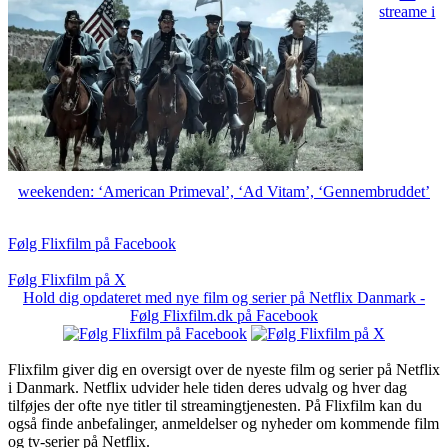
streame i
weekenden: ‘American Primeval’, ‘Ad Vitam’, ‘Gennembruddet’
Følg Flixfilm på Facebook
Følg Flixfilm på X
Hold dig opdateret med nye film og serier på Netflix Danmark -
Følg Flixfilm.dk på Facebook
Flixfilm giver dig en oversigt over de nyeste film og serier på Netflix
i Danmark. Netflix udvider hele tiden deres udvalg og hver dag
tilføjes der ofte nye titler til streamingtjenesten. På Flixfilm kan du
også finde anbefalinger, anmeldelser og nyheder om kommende film
og tv-serier på Netflix.