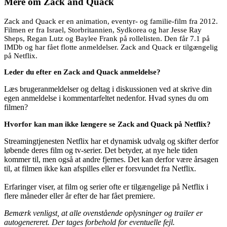
Mere om
Zack and Quack
Zack and Quack er en animation, eventyr- og familie-film fra 2012.
Filmen er fra Israel, Storbritannien, Sydkorea og har Jesse Ray
Sheps, Regan Lutz og Baylee Frank på rollelisten. Den får 7.1 på
IMDb og har fået flotte anmeldelser. Zack and Quack er tilgængelig
på Netflix.
Leder du efter en Zack and Quack anmeldelse?
Læs brugeranmeldelser og deltag i diskussionen ved at skrive din
egen anmeldelse i kommentarfeltet nedenfor. Hvad synes du om
filmen?
Hvorfor kan man ikke længere se Zack and Quack på Netflix?
Streamingtjenesten Netflix har et dynamisk udvalg og skifter derfor
løbende deres film og tv-serier. Det betyder, at nye hele tiden
kommer til, men også at andre fjernes. Det kan derfor være årsagen
til, at filmen ikke kan afspilles eller er forsvundet fra Netflix.
Erfaringer viser, at film og serier ofte er tilgængelige på Netflix i
flere måneder eller år efter de har fået premiere.
Bemærk venligst, at alle ovenstående oplysninger og trailer er
autogenereret. Der tages forbehold for eventuelle fejl.