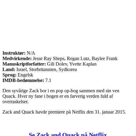
Instruktør:
N/A
Medvirkende:
Jesse Ray Sheps, Regan Lutz, Baylee Frank
Manuskriptforfatter:
Gili Dolev, Yvette Kaplan
Land:
Israel, Storbritannien, Sydkorea
Sprog:
Engelsk
IMDB-bedømmelse:
7.1
Den syvårige Zack bor i en pop op-bog sammen med sin ven
Quack. Hver ny fane i bogen er en farverig verden fuld af
overraskelser.
Zack and Quack havde premiere på Netflix den 31. januar 2015.
Se Zack and Quack på Netflix