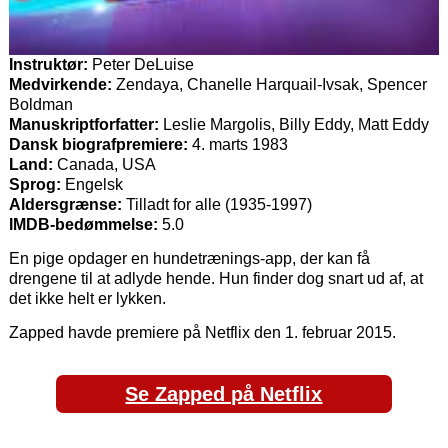
Instruktør:
Peter DeLuise
Medvirkende:
Zendaya, Chanelle Harquail-Ivsak, Spencer
Boldman
Manuskriptforfatter:
Leslie Margolis, Billy Eddy, Matt Eddy
Dansk biografpremiere:
4. marts 1983
Land:
Canada, USA
Sprog:
Engelsk
Aldersgrænse:
Tilladt for alle (1935-1997)
IMDB-bedømmelse:
5.0
En pige opdager en hundetrænings-app, der kan få
drengene til at adlyde hende. Hun finder dog snart ud af, at
det ikke helt er lykken.
Zapped havde premiere på Netflix den 1. februar 2015.
Se Zapped på Netflix