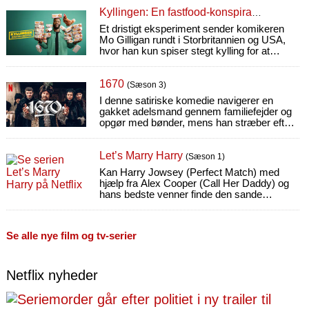
Kyllingen: En fastfood-konspiration
Et dristigt eksperiment sender komikeren
Mo Gilligan rundt i Storbritannien og USA,
hvor han kun spiser stegt kylling for at
afdække virkningerne samt industrien bag.
1670
(Sæson 3)
I denne satiriske komedie navigerer en
gakket adelsmand gennem familiefejder og
opgør med bønder, mens han stræber efter
at blive den mest berømte person i Polen.
Let’s Marry Harry
(Sæson 1)
Kan Harry Jowsey (Perfect Match) med
hjælp fra Alex Cooper (Call Her Daddy) og
hans bedste venner finde den sande
kærlighed og slå sig til ro i ægteskabet?
Se alle nye film og tv-serier
Netflix nyheder