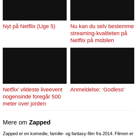
Nyt på Netflix (Uge 5)
Nu kan du selv bestemme
streaming-kvaliteten på
Netflix på mobilen
Netflix’ vildeste liveevent
Anmeldelse: ‘Godless’
nogensinde foregår 500
meter over jorden
Mere om
Zapped
Zapped er en komedie, familie- og fantasy-film fra 2014. Filmen er